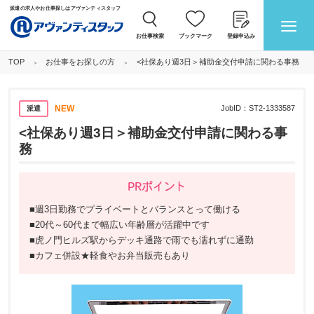
派遣の求人やお仕事探しはアヴァンティスタッフ
お仕事検索
ブックマーク
登録申込み
お仕事をお探しの方
<社保あり週3日＞補助金交付申請に関わる事務
TOP
NEW
JobID：
ST2-1333587
派遣
<社保あり週3日＞補助金交付申請に関わる事
務
PRポイント
■週3日勤務でプライベートとバランスとって働ける
■20代～60代まで幅広い年齢層が活躍中です
■虎ノ門ヒルズ駅からデッキ通路で雨でも濡れずに通勤
■カフェ併設★軽食やお弁当販売もあり