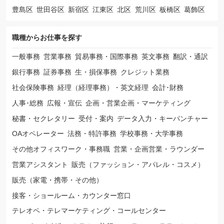
豊島区
世田谷区
新宿区
江東区
北区
荒川区
板橋区
葛飾区
職種から
お仕事を探す
一般事務
営業事務
貿易事務・国際事務
英文事務
翻訳・通訳
銀行事務
証券事務
生・損保事務
クレジット業務
社会保険事務
経理（経理事務）・英文経理
会計･財務
人事･総務
広報・宣伝
企画・営業企画・マーケティング
秘書・セクレタリー
受付・案内
データ入力・キーパンチャー
OAオペレーター
法務・特許事務
学校事務・大学事務
その他オフィスワーク・事務職
営業・企画営業・ラウンダー
営業アシスタント
販売（ファッション・アパレル・コスメ）
販売（家電・携帯・その他）
接客・ショールーム・カウンター窓口
テレオペ・テレマーケティング・コールセンター