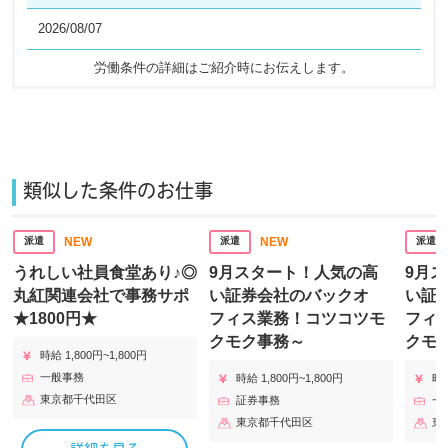
2026/08/07
労働条件の詳細はご紹介時にお伝えします。​
類似した条件のお仕事
NEW
NEW
派遣
派遣
派遣
うれしい社員食堂あり♪◎
9月スタート！人気の高
9月
丸紅関連会社で事務サポ
い証券会社のバックオ
い証
★1800円★
フィス業務！コツコツモ
フィ
クモク事務～
クモ
時給 1,800円~1,800円
一般事務
時給 1,800円~1,800円
時給
東京都千代田区
証券事務
一
東京都千代田区
東