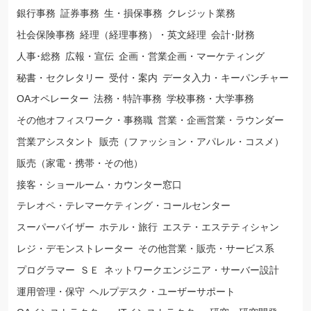
銀行事務
証券事務
生・損保事務
クレジット業務
社会保険事務
経理（経理事務）・英文経理
会計･財務
人事･総務
広報・宣伝
企画・営業企画・マーケティング
秘書・セクレタリー
受付・案内
データ入力・キーパンチャー
OAオペレーター
法務・特許事務
学校事務・大学事務
その他オフィスワーク・事務職
営業・企画営業・ラウンダー
営業アシスタント
販売（ファッション・アパレル・コスメ）
販売（家電・携帯・その他）
接客・ショールーム・カウンター窓口
テレオペ・テレマーケティング・コールセンター
スーパーバイザー
ホテル・旅行
エステ・エステティシャン
レジ・デモンストレーター
その他営業・販売・サービス系
プログラマー
ＳＥ
ネットワークエンジニア・サーバー設計
運用管理・保守
ヘルプデスク・ユーザーサポート