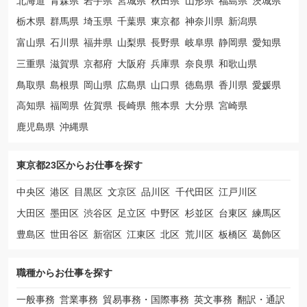
北海道
青森県
岩手県
宮城県
秋田県
山形県
福島県
茨城県
栃木県
群馬県
埼玉県
千葉県
東京都
神奈川県
新潟県
富山県
石川県
福井県
山梨県
長野県
岐阜県
静岡県
愛知県
三重県
滋賀県
京都府
大阪府
兵庫県
奈良県
和歌山県
鳥取県
島根県
岡山県
広島県
山口県
徳島県
香川県
愛媛県
高知県
福岡県
佐賀県
長崎県
熊本県
大分県
宮崎県
鹿児島県
沖縄県
東京都23区から
お仕事を探す
中央区
港区
目黒区
文京区
品川区
千代田区
江戸川区
大田区
墨田区
渋谷区
足立区
中野区
杉並区
台東区
練馬区
豊島区
世田谷区
新宿区
江東区
北区
荒川区
板橋区
葛飾区
職種から
お仕事を探す
一般事務
営業事務
貿易事務・国際事務
英文事務
翻訳・通訳