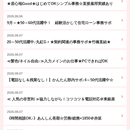
★居心地Good★はじめてOKシンプル事務☆直接雇用実績あり
2026.08.06
9月～★50～60代活躍中！ 経験活かして住宅ローン事務サポ
2026.08.07
20～50代活躍中♪丸紅Gｒ★契約関連の事務サポ★竹橋直結★
2026.08.07
≪髪色/ネイル自由♪≫入力メインのお仕事★PCできればOK
2026.08.07
【電話なし＆残業なし！】かんたん部内サポ♪4～50代活躍中☆
2026.08.07
≪ 人気の非営利 ≫協力しながら！コツコツ＆電話対応＠東銀座
2026.08.07
《時間相談OK♪》あんしん長期☆労務/総務×1850＠赤坂