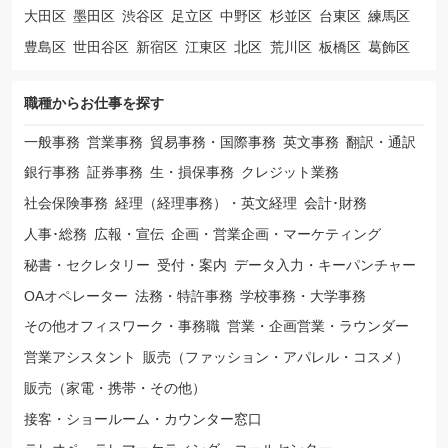
大田区
墨田区
渋谷区
足立区
中野区
杉並区
台東区
練馬区
豊島区
世田谷区
新宿区
江東区
北区
荒川区
板橋区
葛飾区
職種から
お仕事を探す
一般事務
営業事務
貿易事務・国際事務
英文事務
翻訳・通訳
銀行事務
証券事務
生・損保事務
クレジット業務
社会保険事務
経理（経理事務）・英文経理
会計･財務
人事･総務
広報・宣伝
企画・営業企画・マーケティング
秘書・セクレタリー
受付・案内
データ入力・キーパンチャー
OAオペレーター
法務・特許事務
学校事務・大学事務
その他オフィスワーク・事務職
営業・企画営業・ラウンダー
営業アシスタント
販売（ファッション・アパレル・コスメ）
販売（家電・携帯・その他）
接客・ショールーム・カウンター窓口