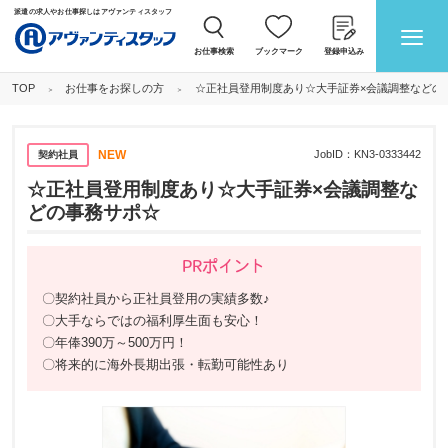
派遣の求人やお仕事探しはアヴァンティスタッフ
お仕事検索
ブックマーク
登録申込み
お仕事をお探しの方
☆正社員登用制度あり☆大手証券×会議調整などの
TOP
NEW
JobID：
KN3-0333442
契約社員
☆正社員登用制度あり☆大手証券×会議調整な
どの事務サポ☆
PRポイント
〇契約社員から正社員登用の実績多数♪
〇大手ならではの福利厚生面も安心！
〇年俸390万～500万円！
〇将来的に海外長期出張・転勤可能性あり