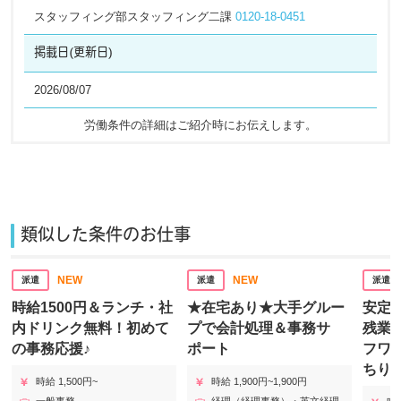
スタッフィング部スタッフィング二課
0120-18-0451
掲載日
(更新日)
2026/08/07
労働条件の詳細はご紹介時にお伝えします。​
類似した条件のお仕事
NEW
NEW
派遣
派遣
派遣
時給1500円＆ランチ・社
★在宅あり★大手グルー
安定
内ドリンク無料！初めて
プで会計処理＆事務サ
残業
の事務応援♪
ポート
フワ
ちり
時給 1,500円~
時給 1,900円~1,900円