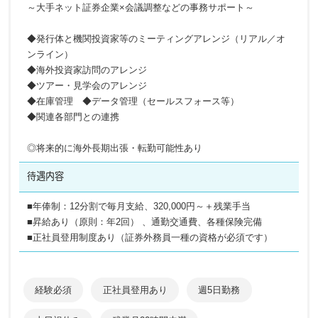
～大手ネット証券企業×会議調整などの事務サポート～
◆発行体と機関投資家等のミーティングアレンジ（リアル／オ
ンライン）
◆海外投資家訪問のアレンジ
◆ツアー・見学会のアレンジ
◆在庫管理 ◆データ管理（セールスフォース等）
◆関連各部門との連携
◎将来的に海外長期出張・転勤可能性あり
待遇内容
■年俸制：12分割で毎月支給、320,000円～＋残業手当
■昇給あり（原則：年2回） 、通勤交通費、各種保険完備
■正社員登用制度あり（証券外務員一種の資格が必須です）
経験必須
正社員登用あり
週5日勤務