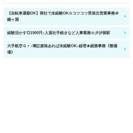
【自転車通勤OK】商社で未経験OK☆コツコツ受発注営業事務＠
鐘ヶ淵
経験活かす◎1900円♪入退社手続きなど人事業務☆彡汐留駅
大手航空Ｇｒ♪簿記資格あれば未経験OK♪経理★総務事務《整備
場》