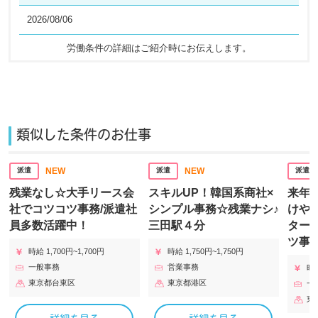
2026/08/06
労働条件の詳細はご紹介時にお伝えします。​
類似した条件のお仕事
NEW
NEW
派遣
派遣
派遣
残業なし☆大手リース会
スキルUP！韓国系商社×
来年
社でコツコツ事務/派遣社
シンプル事務☆残業ナシ♪
けや9
員多数活躍中！
三田駅４分
ター
ツ事
時給 1,700円~1,700円
時給 1,750円~1,750円
一般事務
営業事務
時給
東京都台東区
東京都港区
一
東