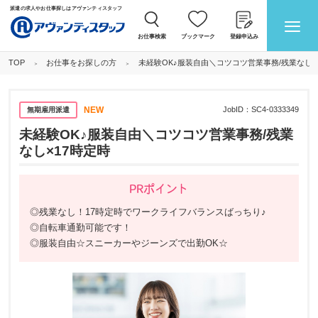
派遣の求人やお仕事探しはアヴァンティスタッフ
お仕事検索
ブックマーク
登録申込み
お仕事をお探しの方
未経験OK♪服装自由＼コツコツ営業事務/残業なし×
TOP
NEW
JobID：
SC4-0333349
無期雇用派遣
未経験OK♪服装自由＼コツコツ営業事務/残業
なし×17時定時
PRポイント
◎残業なし！17時定時でワークライフバランスばっちり♪
◎自転車通勤可能です！
◎服装自由☆スニーカーやジーンズで出勤OK☆