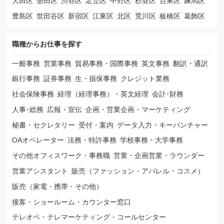
大田区
墨田区
渋谷区
足立区
中野区
杉並区
台東区
練馬区
豊島区
世田谷区
新宿区
江東区
北区
荒川区
板橋区
葛飾区
職種から
お仕事を探す
一般事務
営業事務
貿易事務・国際事務
英文事務
翻訳・通訳
銀行事務
証券事務
生・損保事務
クレジット業務
社会保険事務
経理（経理事務）・英文経理
会計･財務
人事･総務
広報・宣伝
企画・営業企画・マーケティング
秘書・セクレタリー
受付・案内
データ入力・キーパンチャー
OAオペレーター
法務・特許事務
学校事務・大学事務
その他オフィスワーク・事務職
営業・企画営業・ラウンダー
営業アシスタント
販売（ファッション・アパレル・コスメ）
販売（家電・携帯・その他）
接客・ショールーム・カウンター窓口
テレオペ・テレマーケティング・コールセンター