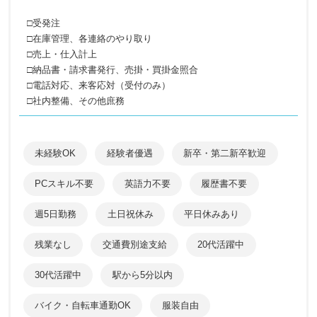
□受発注
□在庫管理、各連絡のやり取り
□売上・仕入計上
□納品書・請求書発行、売掛・買掛金照合
□電話対応、来客応対（受付のみ）
□社内整備、その他庶務
未経験OK
経験者優遇
新卒・第二新卒歓迎
PCスキル不要
英語力不要
履歴書不要
週5日勤務
土日祝休み
平日休みあり
残業なし
交通費別途支給
20代活躍中
30代活躍中
駅から5分以内
バイク・自転車通勤OK
服装自由