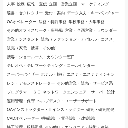
人事･総務
広報・宣伝
企画・営業企画・マーケティング
秘書・セクレタリー
受付・案内
データ入力・キーパンチャー
OAオペレーター
法務・特許事務
学校事務・大学事務
その他オフィスワーク・事務職
営業・企画営業・ラウンダー
営業アシスタント
販売（ファッション・アパレル・コスメ）
販売（家電・携帯・その他）
接客・ショールーム・カウンター窓口
テレオペ・テレマーケティング・コールセンター
スーパーバイザー
ホテル・旅行
エステ・エステティシャン
レジ・デモンストレーター
その他営業・販売・サービス系
プログラマー
ＳＥ
ネットワークエンジニア・サーバー設計
運用管理・保守
ヘルプデスク・ユーザーサポート
OAインストラクター・ITインストラクター
研究・研究開発
CADオペレーター
機械設計・電子設計・建築設計
施工管理・現場監督
その他IT・エンジニア・技術・建築