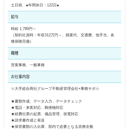
土日祝 ●年間休日：122日●
給与
時給 1,780円～
（契約社員時：年収312万円～、残業代、交通費、他手当、各
種保険完備）
職種
営業事務、一般事務
お仕事内容
☆大手総合商社グループ不動産管理会社×事務サポ☆
★書類作成、データ入力、データチェック
★電話・来客対応、郵便物対応
★経費伝票の起票、備品管理、祝電対応
★請求書作成と発送
★保管書類の入出庫、部内で必要となる庶務全般