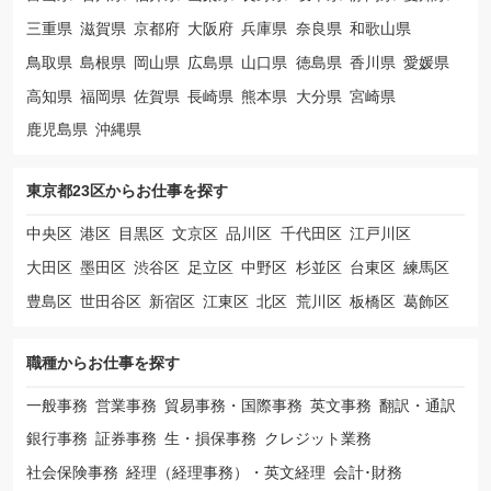
三重県
滋賀県
京都府
大阪府
兵庫県
奈良県
和歌山県
鳥取県
島根県
岡山県
広島県
山口県
徳島県
香川県
愛媛県
高知県
福岡県
佐賀県
長崎県
熊本県
大分県
宮崎県
鹿児島県
沖縄県
東京都23区から
お仕事を探す
中央区
港区
目黒区
文京区
品川区
千代田区
江戸川区
大田区
墨田区
渋谷区
足立区
中野区
杉並区
台東区
練馬区
豊島区
世田谷区
新宿区
江東区
北区
荒川区
板橋区
葛飾区
職種から
お仕事を探す
一般事務
営業事務
貿易事務・国際事務
英文事務
翻訳・通訳
銀行事務
証券事務
生・損保事務
クレジット業務
社会保険事務
経理（経理事務）・英文経理
会計･財務