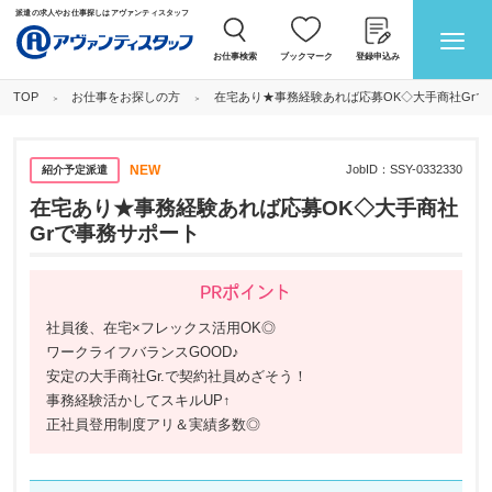
派遣の求人やお仕事探しはアヴァンティスタッフ
お仕事検索
ブックマーク
登録申込み
お仕事をお探しの方
在宅あり★事務経験あれば応募OK◇大手商社Grで
TOP
NEW
JobID：
SSY-0332330
紹介予定派遣
在宅あり★事務経験あれば応募OK◇大手商社
Grで事務サポート
PRポイント
社員後、在宅×フレックス活用OK◎
ワークライフバランスGOOD♪
安定の大手商社Gr.で契約社員めざそう！
事務経験活かしてスキルUP↑
正社員登用制度アリ＆実績多数◎