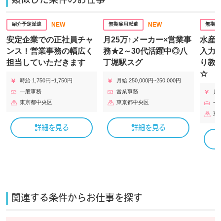
類似した条件のお仕事
NEW
NEW
紹介予定派遣
無期雇用派遣
無期雇
安定企業での正社員チャ
月25万↑メーカー×営業事
水産
ンス！営業事務の幅広く
務★2～30代活躍中◎八
入力
担当していただきます
丁堀駅スグ
り教
☆
時給 1,750円~1,750円
月給 250,000円~250,000円
一般事務
営業事務
月給
東京都中央区
東京都中央区
一
東
詳細を見る
詳細を見る
関連する条件からお仕事を探す