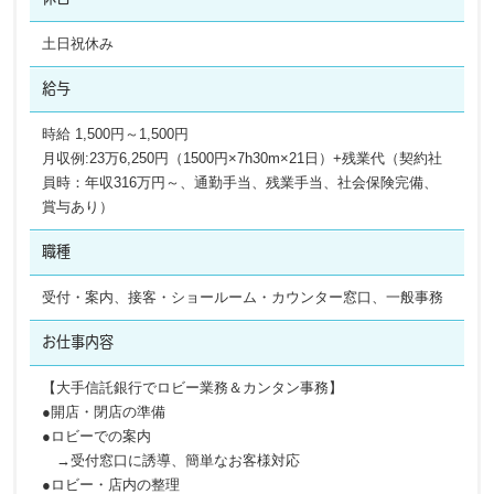
土日祝休み
給与
時給 1,500円～1,500円
月収例:23万6,250円（1500円×7h30m×21日）+残業代（契約社
員時：年収316万円～、通勤手当、残業手当、社会保険完備、
賞与あり）
職種
受付・案内、接客・ショールーム・カウンター窓口、一般事務
お仕事内容
【大手信託銀行でロビー業務＆カンタン事務】
●開店・閉店の準備
●ロビーでの案内
→受付窓口に誘導、簡単なお客様対応
●ロビー・店内の整理