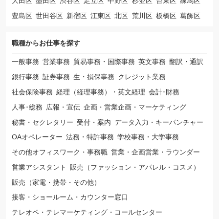
大田区
墨田区
渋谷区
足立区
中野区
杉並区
台東区
練馬区
豊島区
世田谷区
新宿区
江東区
北区
荒川区
板橋区
葛飾区
職種から
お仕事を探す
一般事務
営業事務
貿易事務・国際事務
英文事務
翻訳・通訳
銀行事務
証券事務
生・損保事務
クレジット業務
社会保険事務
経理（経理事務）・英文経理
会計･財務
人事･総務
広報・宣伝
企画・営業企画・マーケティング
秘書・セクレタリー
受付・案内
データ入力・キーパンチャー
OAオペレーター
法務・特許事務
学校事務・大学事務
その他オフィスワーク・事務職
営業・企画営業・ラウンダー
営業アシスタント
販売（ファッション・アパレル・コスメ）
販売（家電・携帯・その他）
接客・ショールーム・カウンター窓口
テレオペ・テレマーケティング・コールセンター