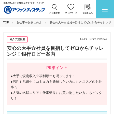
派遣の求人やお仕事探しはアヴァンティスタッフ
お仕事検索
ブックマーク
登録申込み
お仕事をお探しの方
安心の大手☆社員を目指してゼロからチャレンジ！
TOP
JobID：
NGY-1331847
紹介予定派遣
安心の大手☆社員を目指してゼロからチャレ
ンジ！銀行ロビー案内
PRポイント
●大手で安定収入☆福利厚生も潤ってます！
●男性も活躍中！コミュ力を発揮したい方にもオススメのお仕
事☆
●人気の名駅エリア！仕事帰りにお買い物したい方にもピッタ
リ！