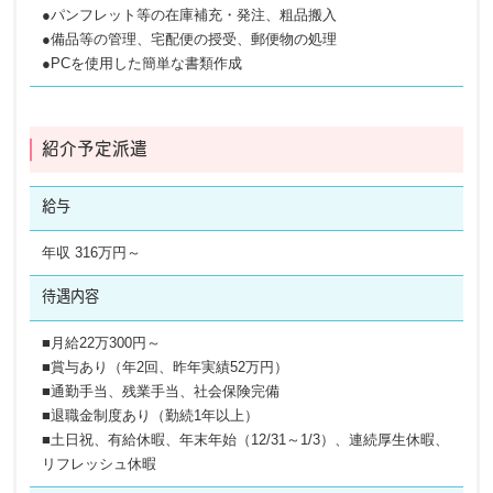
●パンフレット等の在庫補充・発注、粗品搬入
●備品等の管理、宅配便の授受、郵便物の処理
●PCを使用した簡単な書類作成
紹介予定派遣
給与
年収 316万円～
待遇内容
■月給22万300円～
■賞与あり（年2回、昨年実績52万円）
■通勤手当、残業手当、社会保険完備
■退職金制度あり（勤続1年以上）
■土日祝、有給休暇、年末年始（12/31～1/3）、連続厚生休暇、
リフレッシュ休暇