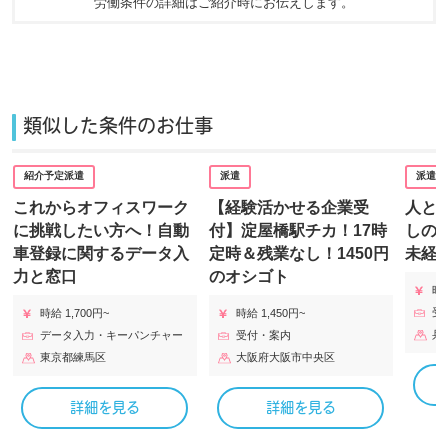
労働条件の詳細はご紹介時にお伝えします。​
類似した条件のお仕事
紹介予定派遣
派遣
派遣
これからオフィスワーク
【経験活かせる企業受
人と
に挑戦したい方へ！自動
付】淀屋橋駅チカ！17時
しの
車登録に関するデータ入
定時＆残業なし！1450円
未経
力と窓口
のオシゴト
時給
受
時給 1,700円~
時給 1,450円~
兵
データ入力・キーパンチャー
受付・案内
東京都練馬区
大阪府大阪市中央区
詳細を見る
詳細を見る