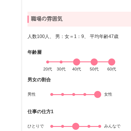
職場の雰囲気
人数100人、 男：女＝1：9、 平均年齢47歳
年齢層
男女の割合
男性
女性
仕事の仕方1
ひとりで
みんなで