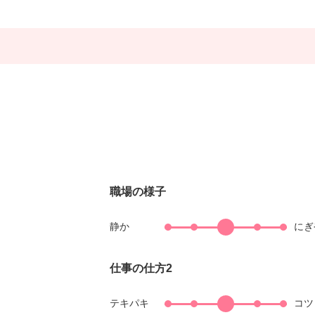
職場の様子
静か
にぎ
仕事の仕方2
テキパキ
コツ