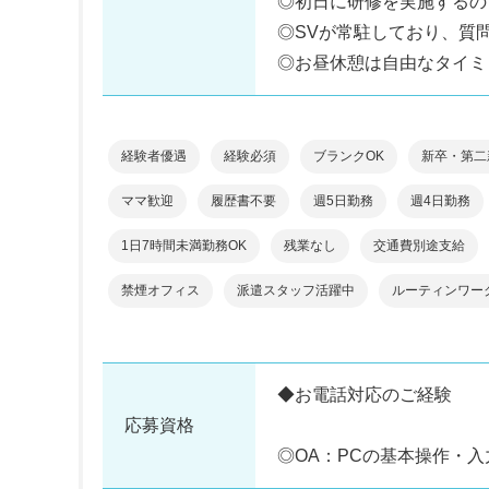
◎初日に研修を実施するの
◎SVが常駐しており、質
◎お昼休憩は自由なタイミ
経験者優遇
経験必須
ブランクOK
新卒・第二
ママ歓迎
履歴書不要
週5日勤務
週4日勤務
1日7時間未満勤務OK
残業なし
交通費別途支給
禁煙オフィス
派遣スタッフ活躍中
ルーティンワー
◆お電話対応のご経験
応募資格
◎OA：PCの基本操作・入