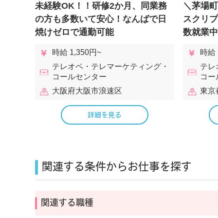
活躍
未経験OK！！研修2か月、同業務
＼茅場町
務
の方も多数いて安心！なんばで日
スクリプ
焼けゼロで通勤可能
数就業中
時給 1,350円~
時給 
ング・
テレオペ・テレマーケティング・
テレ
コールセンター
コー
大阪府大阪市浪速区
東京
詳細を見る
関連する条件からお仕事を探す
関連する職種