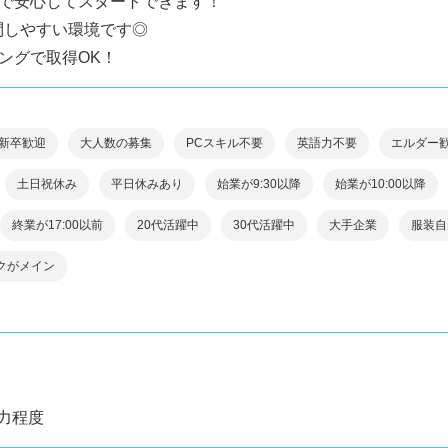
で安心してスタートできます！
問しやすい環境です◎
ングで取得OK！
新卒歓迎
大人数の募集
PCスキル不要
英語力不要
エルダー
土日祝休み
平日休みあり
始業が9:30以降
始業が10:00以降
終業が17:00以前
20代活躍中
30代活躍中
大手企業
服装自
クがメイン
力程度