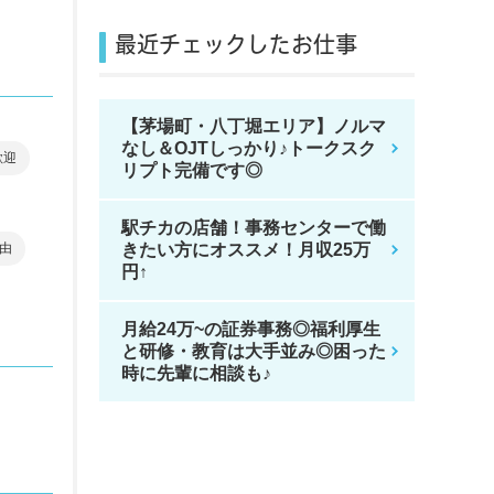
最近チェックしたお仕事
【茅場町・八丁堀エリア】ノルマ
なし＆OJTしっかり♪トークスク
歓迎
リプト完備です◎
駅チカの店舗！事務センターで働
由
きたい方にオススメ！月収25万
円↑
月給24万~の証券事務◎福利厚生
と研修・教育は大手並み◎困った
時に先輩に相談も♪