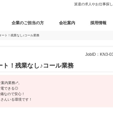
派遣の求人やお仕事探し
企業のご担当の方
会社案内
採用情報
スタート！残業なし♪コール業務
JobID：
KN3-0
タート！残業なし♪コール業務
案内業務♪*。
架電できる◎
完備なので安心！
くさんいる環境です！