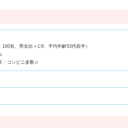
100名、男女比＝1:9、平均年齢53代前半）
ル
店・コンビニ多数☆