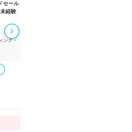
ドセール
10月スタート＼10名以上大募集／
シニア
！未経験
勤務時間はお気軽にご相談くださ
ターに
い♪残業なし
しては
時給 1,800円~
時給
ィング・
テレオペ・テレマーケティング・
そ
コールセンター
東
東京都中央区
詳細を見る