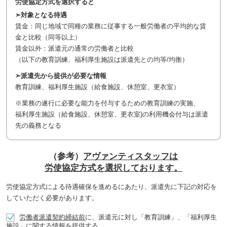
労使協定方式を選択すると
➣対象となる待遇
賃金：同じ地域で同種の業務に従事する一般労働者の平均的な賃
金と比較
（同等以上）
賃金以外：派遣元の通常の労働者と比較
（以下の教育訓練、福利厚生施設は派遣先との均等/均衡）
➣派遣先から提供が必要な情報
教育訓練、福利厚生施設（給食施設、休憩室、更衣室）
※業務の遂行に必要な能力を付与するための教育訓練の実施、
福利厚生施設（給食施設、休憩室、更衣室)の利用機会付与は派遣
先の義務となる
（参考）
アヴァンティスタッフは
労使協定方式を選択しております。
労使協定方式による待遇確保を進めるにあたり、派遣先に下記の対応を
していただく必要があります。
労働者派遣契約締結前
に、派遣元に対し「教育訓練」、「福利厚生
施設」に関する情報を提供する。