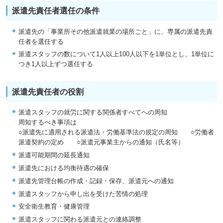
派遣先責任者選任の条件
派遣先の「事業所その他派遣就業の場所ごと」に、専属の派遣先責
任者を選任する
派遣スタッフの数について1人以上100人以下を1単位とし、1単位に
つき1人以上ずつ選任する
派遣先責任者の役割
派遣スタッフの就労に関する関係者すべてへの周知
周知するべき事項は
○派遣先に適用される派遣法・労働基準法の規定の周知 ○労働者
派遣契約の定め ○派遣元事業主からの通知（氏名等）
派遣可能期間の延長通知
派遣先における均衡待遇の確保
派遣先管理台帳の作成・記録・保存、派遣元への通知
派遣スタッフから申し出を受けた苦情の処理
安全衛生教育・健康管理
派遣スタッフに関わる派遣元との連絡調整