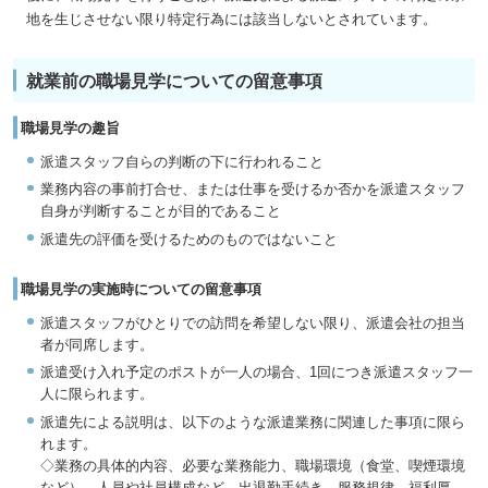
地を生じさせない限り特定行為には該当しないとされています。
就業前の職場見学についての留意事項
職場見学の趣旨
派遣スタッフ自らの判断の下に行われること
業務内容の事前打合せ、または仕事を受けるか否かを派遣スタッフ
自身が判断することが目的であること
派遣先の評価を受けるためのものではないこと
職場見学の実施時についての留意事項
派遣スタッフがひとりでの訪問を希望しない限り、派遣会社の担当
者が同席します。
派遣受け入れ予定のポストが一人の場合、1回につき派遣スタッフ一
人に限られます。
派遣先による説明は、以下のような派遣業務に関連した事項に限ら
れます。
◇業務の具体的内容、必要な業務能力、職場環境（食堂、喫煙環境
など）、人員や社員構成など、出退勤手続き、服務規律、福利厚