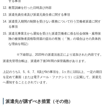
する事項
教育訓練を行った日時及び内容
派遣先責任者及び派遣元責任者に関する事項
派遣受入期間の制限を受けない業務について行う労働者派遣に関す
る事項
派遣元事業主から通知を受けた派遣労働者に係る社会保険・雇用保
険の被保険者資格取得届の提出の有無（「無」の場合はその具体的
な理由を明記）
※下線部は、2020年の派遣法改正により追加された内容です。
派遣先管理台帳は、派遣終了後3年間の保管義務があります。
上記のうち1、5、6、7、8及び9の事項を、1ヶ月に1回以上、一定の期日
を定めて書面（または電子メール・ファクシミリ）に記載して、派遣元
へ通知することとされています。
派遣先が講ずべき措置（その他）