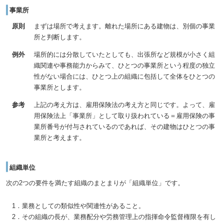
事業所
原則
まずは場所で考えます。離れた場所にある建物は、別個の事業
所と判断します。
例外
場所的には分散していたとしても、出張所など規模が小さく組
織関連や事務能力からみて、ひとつの事業所という程度の独立
性がない場合には、ひとつ上の組織に包括して全体をひとつの
事業所とします。
参考
上記の考え方は、雇用保険法の考え方と同じです。よって、雇
用保険法上「事業所」として取り扱われている＝雇用保険の事
業所番号が付与されているのであれば、その建物はひとつの事
業所と考えます。
組織単位
次の2つの要件を満たす組織のまとまりが「組織単位」です。
1．業務としての類似性や関連性があること。
2．その組織の長が、業務配分や労務管理上の指揮命令監督権限を有し