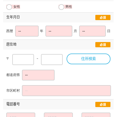
女性
男性
生年月日
必須
西暦
年
月
日
居住地
必須
〒
ｰ
住所検索
都道府県
市区町村
電話番号
必須